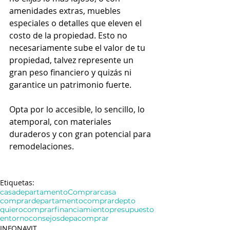
amenidades extras, muebles 
especiales o detalles que eleven el 
costo de la propiedad. Esto no 
necesariamente sube el valor de tu 
propiedad, talvez represente un 
gran peso financiero y quizás ni 
garantice un patrimonio fuerte. 
Opta por lo accesible, lo sencillo, lo 
atemporal, con materiales 
duraderos y con gran potencial para 
remodelaciones.
Etiquetas:
casa
departamento
Comprarcasa
comprardepartamento
comprardepto
quierocomprar
financiamiento
presupuesto
entorno
consejos
depa
comprar
INFONAVIT