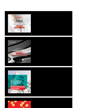
GNGF
¿QUÉ DEBO TOMAR EN
CUENTA AL COMPRAR
UNA CASA O
DEPARTAMENTO?
CÓMO APROVECHAR
EL ESPACIO DE UN
DEPARTAMENTO
PEQUEÑO
10 TIPS PARA QUE
ALCANCES TUS METAS