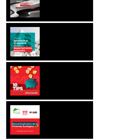
UNA CASA O
DEPARTAMENTO?
CÓMO APROVECHAR
EL ESPACIO DE UN
DEPARTAMENTO
PEQUEÑO
10 TIPS PARA QUE
ALCANCES TUS METAS
AHORRANDO
MANUAL EXPLICATIVO
DE LA VIVIENDA
ECOLÓGICA
(DESCARGA)